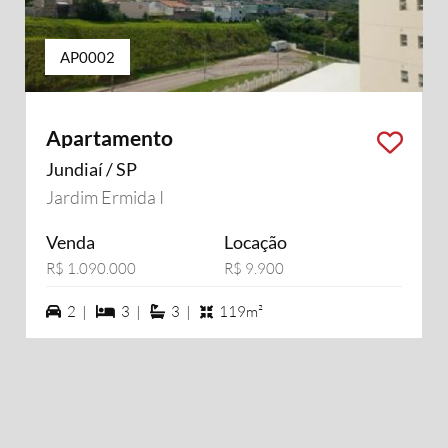
AP0002
Apartamento
Jundiaí / SP
Jardim Ermida I
Venda
Locação
R$ 1.090.000
R$ 9.900
2 vagas na garagem
3 dormiórios
3 suítes
2 |
3 |
3 |
119m²