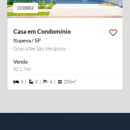
CC0002
Casa em Condomínio
Itupeva / SP
Gran Ville São Venâncio
Venda
R$ 1.780
3 dormiórios
3 suítes
4 banheiros
3 |
3 |
4 |
250m²