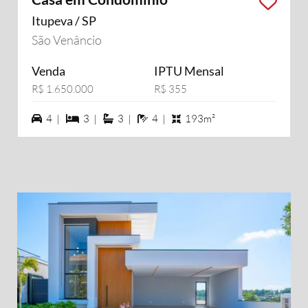
Itupeva / SP
São Venâncio
Venda
IPTU Mensal
R$ 1.650.000
R$ 355
4 vagas na garagem
3 dormiórios
3 suítes
4 banheiros
4 |
3 |
3 |
4 |
193m²