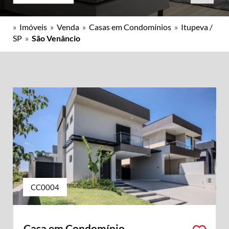
»
Imóveis
»
Venda
»
Casas em Condomínios
»
Itupeva /
SP
»
São Venâncio
CC0004
Casa em Condomínio